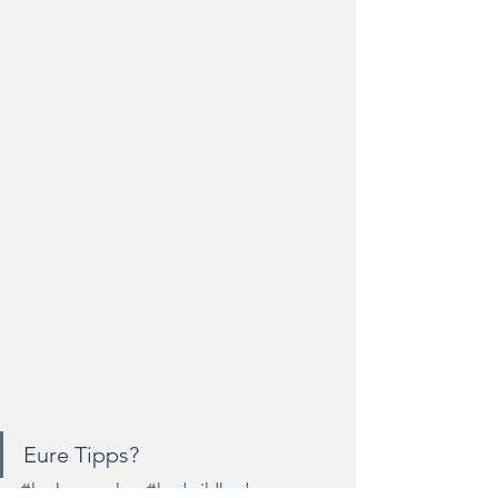
Eure Tipps?
#horbamneckar
#badwildbad